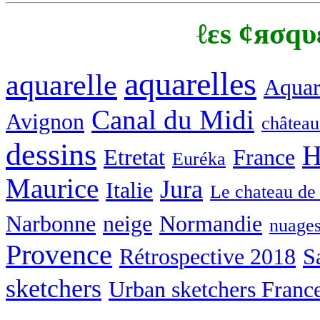
ℓεs ¢яσqυ
aquarelles
aquarelle
Aquare
Canal du Midi
Avignon
château
dessins
H
Etretat
France
Euréka
Maurice
Jura
Italie
Le chateau de
Narbonne
neige
Normandie
nuage
Provence
Rétrospective 2018
S
sketchers
Urban sketchers Franc