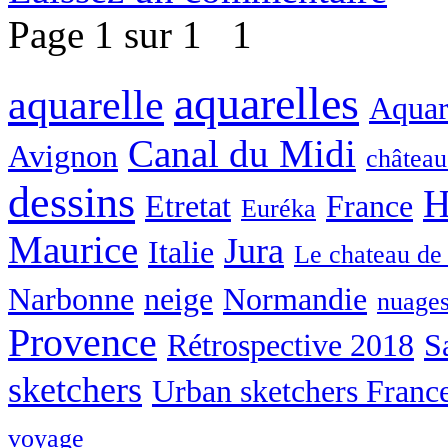
Page 1 sur 1
1
aquarelles
aquarelle
Aquare
Canal du Midi
Avignon
château
dessins
H
Etretat
France
Euréka
Maurice
Jura
Italie
Le chateau de
Narbonne
neige
Normandie
nuage
Provence
Rétrospective 2018
S
sketchers
Urban sketchers Franc
voyage