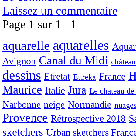
Laissez un commentaire
Page 1 sur 1
1
aquarelles
aquarelle
Aquare
Canal du Midi
Avignon
château
dessins
H
Etretat
France
Euréka
Maurice
Jura
Italie
Le chateau de
Narbonne
neige
Normandie
nuage
Provence
Rétrospective 2018
S
sketchers
Urban sketchers Franc