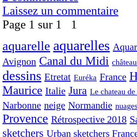
Laissez un commentaire
Page 1 sur 1
1
aquarelles
aquarelle
Aquare
Canal du Midi
Avignon
château
dessins
H
Etretat
France
Euréka
Maurice
Jura
Italie
Le chateau de
Narbonne
neige
Normandie
nuage
Provence
Rétrospective 2018
S
sketchers
Urban sketchers Franc