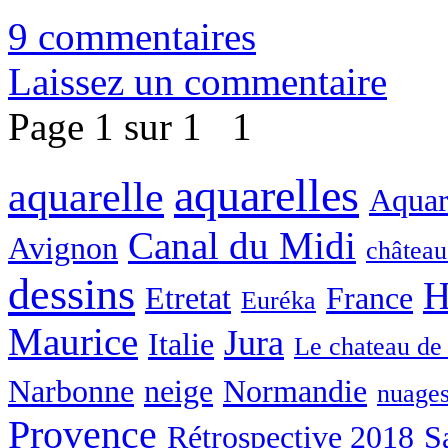
9 commentaires
Laissez un commentaire
Page 1 sur 1
1
aquarelles
aquarelle
Aquare
Canal du Midi
Avignon
château
dessins
H
Etretat
France
Euréka
Maurice
Jura
Italie
Le chateau de
Narbonne
neige
Normandie
nuage
Provence
Rétrospective 2018
S